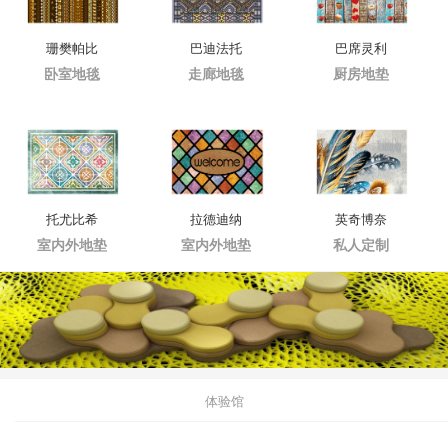
珊樊帕比
巴迪法托
巴席灵利
卧室地毯
走廊地毯
厨房地垫
托尤比希
拉德迪纳
英奇博奈
室内外地垫
室内外地垫
私人定制
体验馆