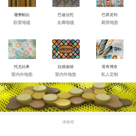
珊樊帕比
巴迪法托
巴席灵利
卧室地毯
走廊地毯
厨房地垫
托尤比希
拉德迪纳
英奇博奈
室内外地垫
室内外地垫
私人定制
体验馆