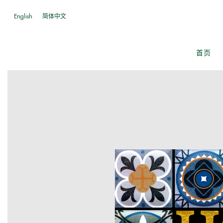
English
简体中文
客厅地毯
卧室地毯
走廊地毯
厨
行李箱上盖侧围毯
发动机盖隔音毡
艺朦公司
能源与环境设计先
地毯毯面和底背
首页
锋
萨德古
菲迪亚
沃莱鲁
丹
行李箱盖板
座椅靠背毯
科罗比
科隆尔
西兰古
巴
斯博考
珊樊帕
巴迪凯
思
前围隔音毡
后衣帽架毯
桑图法
埃胡卡
恩莱美
希