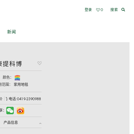
登录
0
私人定制
轮罩吸隔音毯
环保措施
新闻
英奇里
行李箱地板
门里板
康提科博
颜色：
用范围：
家用地毯
价
电话:0419-2390988
享：
产品信息