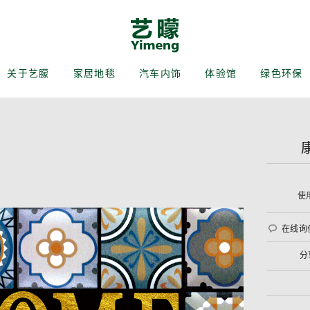
房地垫
浴室地垫
室内外地垫
迎宾地毯
商业办公地毯
汽车乘客仓地毯
行李箱左右侧毯
荣誉资质
联系我们
人力资源
纱线处理
废料处理
图表
关于艺朦
家居地毯
汽车内饰
体验馆
绿色环保
弗马
安维努
康提鲁
夫文坦
提帕康
保温隔音毡
内饰顶蓬呢
席法
阿格纽
伊弗斯
拉于普
克兰德
隆塔
托尤索
耶南姆
格安波
行李箱骨架
汽车脚踏垫
蒙马
拉德比
汀格瓦
丁玛格
使
在线询
分