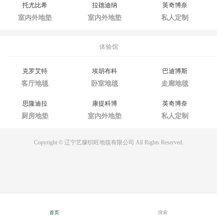
托尤比希
拉德迪纳
英奇博奈
室内外地垫
室内外地垫
私人定制
体验馆
克罗艾特
埃胡布科
巴迪博斯
客厅地毯
卧室地毯
走廊地毯
思隆迪拉
康提科博
英奇博奈
厨房地垫
室内外地垫
私人定制
Copyright © 辽宁艺朦织旺地毯有限公司 All Rights Reserved.
首页
搜索